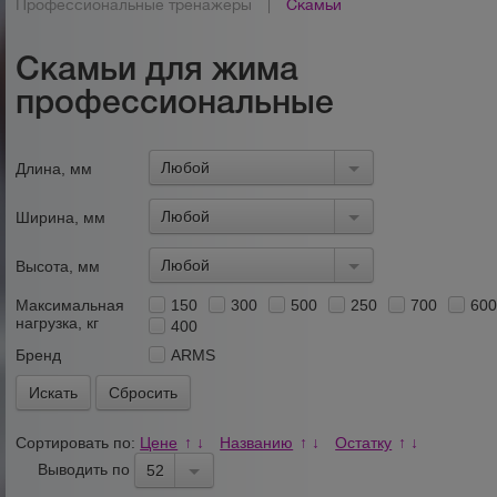
Профессиональные тренажеры
|
Скамьи
Скамьи для жима
профессиональные
Любой
Длина, мм
Любой
Ширина, мм
Любой
Высота, мм
Максимальная
150
300
500
250
700
60
нагрузка, кг
400
Бренд
ARMS
Сбросить
Сортировать по:
Цене
Названию
Остатку
↑
↓
↑
↓
↑
↓
Выводить по
52