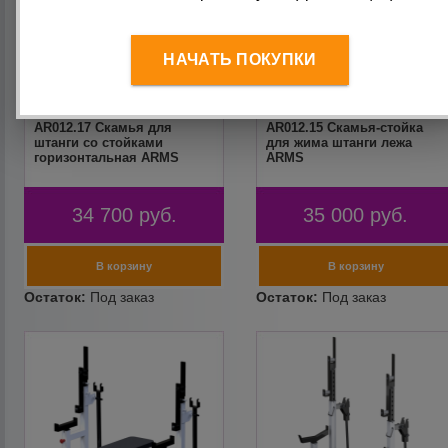
НАЧАТЬ ПОКУПКИ
AR012.17 Скамья для
AR012.15 Скамья-стойка
штанги со стойками
для жима штанги лежа
горизонтальная ARMS
ARMS
34 700
руб.
35 000
руб.