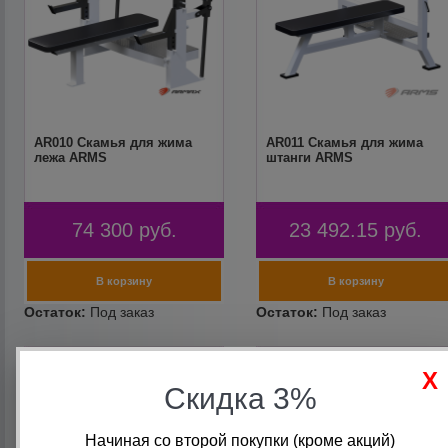
AR010 Скамья для жима
AR011 Скамья для жима
лежа ARMS
штанги ARMS
74 300
руб.
23 492.15
руб.
Скидка 3%
Начиная со второй покупки (кроме акций)