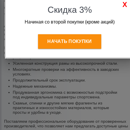
осуществляется по всей территории России.
Особенности профессиональных
Скидка 3%
тренажеров для пауэрлифтинга
Начиная со второй покупки (кроме акций)
Для производства профессионального спортивного
оборудования используется высокопрочная сталь. Надежные и
безопасные конструкции рассчитаны на интенсивные нагрузки и
соответствуют повышенным параметрам устойчивости.
НАЧАТЬ ПОКУПКИ
Мы предлагаем качественное спортивное оборудование для
профессиональных занятий в тренажерных залах и фитнес
центрах, которое отличается такими особенностями:
Усиленная конструкция рамы из высокопрочной стали.
Многократные проверки на эффективность в заводских
условиях.
Продолжительный срок эксплуатации.
Надежные механизмы.
Продуманная эргономика с возможностью подстройки
под индивидуальные параметры спортсмена.
Скамьи, спинки и другие мягкие фрагменты из
практичных и износостойких материалов, которые
просты и удобны в уходе.
Поставляем профессиональное оборудование от проверенных
производителей, что позволяет нам предлагать доступные цены