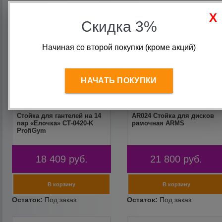
Скидка 3%
Начиная со второй покупки (кроме акций)
НАЧАТЬ ПОКУПКИ
Стойка для гантелей на 14
AR024 Стойка для дисков
пар «Елочка» СТ-0420-K
рамочная ARMS
ProfiGym
18 409
руб.
21 800
руб.