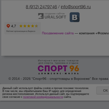
8 (912) 2479746
/
info@sport96.ru
создание сайтов
URALSOFT
Продвижение сайта
— компания «Форму
Продаж»
Интернет-магазин товаров
для спорта, туризма и отдыха
© 2014 - 2026 “Спорт96 - спорттовары в Воронеже” Все права
защишены /
Оферта
/
Согласие на обработку персональных дан
Данный сайт использует файлы cookie и прочие похожие технологии.
ОК
В том числе, мы обрабатываем Ваш IP-адрес для определения
региона местоположения. Используя данный сайт, вы подтверждаете
свое согласие с
политикой конфиденциальности
сайта.