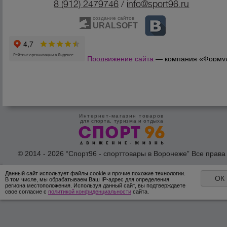
8 (912) 2479746
/
info@sport96.ru
создание сайтов
URALSOFT
Продвижение сайта
— компания «Форму
Продаж»
Интернет-магазин товаров
для спорта, туризма и отдыха
© 2014 - 2026 “Спорт96 - спорттовары в Воронеже” Все права
защишены /
Оферта
/
Согласие на обработку персональных дан
Данный сайт использует файлы cookie и прочие похожие технологии.
ОК
В том числе, мы обрабатываем Ваш IP-адрес для определения
региона местоположения. Используя данный сайт, вы подтверждаете
свое согласие с
политикой конфиденциальности
сайта.