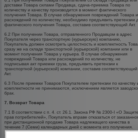
6.1 При получении Товара Покупателем со склада Продавца или
доставки Товара силами Продавца, сдача-приемка Товара по
количеству и качеству производится в момент фактического
получения Товара. В случае обнаружения повреждений Товара 
расхождений по количеству, необходимо предъявить претензии 
фактического получения Товара, составив соответствующий Акт.
6.2 При получении Товара, отправленного Продавцом в адрес
Покупателя через транспортную (курьерскую) компанию,
Покупатель должен осмотреть целостность и комплектность Тов
сразу же на складе транспортной (курьерской) компании или в
момент получения Товара у курьера. В случае обнаружения
повреждений Товара или расхождений по количеству, не
подписывая акт приемки груза, предъявить претензии к
транспортной (курьерской) компании, составив соответствующий
Акт.
6.3 После приемки Товаров Покупателем претензии по качеству 
комплектности не принимаются, исключением является заводск
брак.
7. Возврат Товара
7.1 В соответствии с п. 4. ст. 26.1. Закона РФ № 2300-I «О Защит
прав потребителей», Покупатель вправе отказаться от заказанно
при дистанционной продаже Товара надлежащего качества в
течение 7 (Семи) календарных дней с момента его получения.
7.2 Возврат Товара надлежащего качества возможен в случае, е