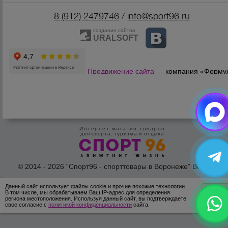
8 (912) 2479746
/
info@sport96.ru
создание сайтов
URALSOFT
Продвижение сайта
— компания «Форму
Продаж»
Интернет-магазин товаров
для спорта, туризма и отдыха
© 2014 - 2026 “Спорт96 - спорттовары в Воронеже” Все права
защишены /
Оферта
/
Согласие на обработку персональных дан
Данный сайт использует файлы cookie и прочие похожие технологии.
ОК
В том числе, мы обрабатываем Ваш IP-адрес для определения
региона местоположения. Используя данный сайт, вы подтверждаете
свое согласие с
политикой конфиденциальности
сайта.