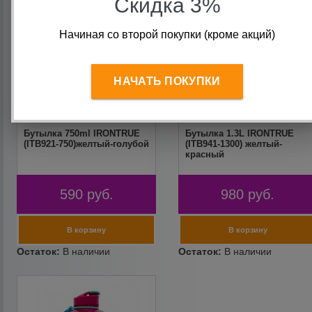
Скидка 3%
Начиная со второй покупки (кроме акций)
НАЧАТЬ ПОКУПКИ
Бутылка 750ml IRONTRUE
Бутылка 1.3L IRONTRUE
(ITB921-750)желтый-голубой
(ITB941-1300) желтый-
красный
590
руб.
980
руб.