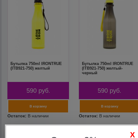
Бутылка 750ml IRONTRUE
Бутылка 750ml IRONTRUE
(ITB921-750) желтый
(ITB921-750) желтый-
черный
590
руб.
590
руб.