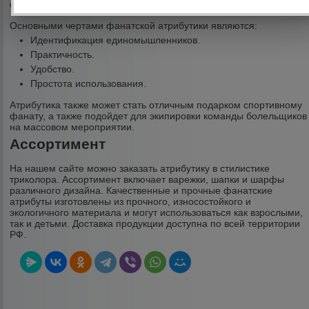
соревнований или других мероприятий на открытом воздухе.
Основными чертами фанатской атрибутики являются:
Идентификация единомышленников.
Практичность.
Удобство.
Простота использования.
Атрибутика также может стать отличным подарком спортивному
фанату, а также подойдет для экипировки команды болельщиков
на массовом мероприятии.
Ассортимент
На нашем сайте можно заказать атрибутику в стилистике
триколора. Ассортимент включает варежки, шапки и шарфы
различного дизайна. Качественные и прочные фанатские
атрибуты изготовлены из прочного, износостойкого и
экологичного материала и могут использоваться как взрослыми,
так и детьми. Доставка продукции доступна по всей территории
РФ.