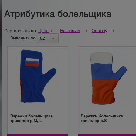
Атрибутика болельщика
Сортировать по:
Цене
Названию
Остатку
↑
↓
↑
↓
↑
↓
Выводить по
52
Варежки болельщика
Варежки болельщика
триколор р.М, L
триколор р.S