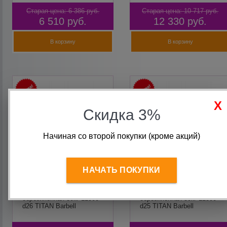
Старая цена:
6 386
руб.
Старая цена:
10 717
руб.
6 510
руб.
12 330
руб.
В корзину
В корзину
Скидка 3%
Начиная со второй покупки (кроме акций)
НАЧАТЬ ПОКУПКИ
Штанга разборная
Штанга разборная
обрезиненная 30кг L1500
обрезиненная 50кг L1500
d26 TITAN Barbell
d25 TITAN Barbell