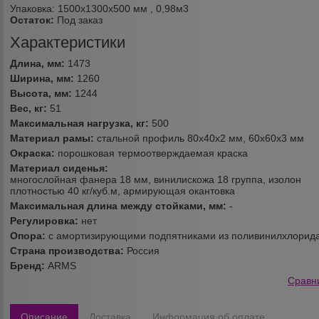
Упаковка: 1500x1300x500 мм , 0,98м3
Остаток:
Под заказ
Характеристики
Длина, мм:
1473
Ширина, мм:
1260
Высота, мм:
1244
Вес, кг:
51
Максимальная нагрузка, кг:
500
Материал рамы:
стальной профиль 80х40х2 мм, 60х60х3 мм
Окраска:
порошковая термоотверждаемая краска
Материал сиденья:
многослойная фанера 18 мм, винилискожа 18 группа, изолон
плотностью 40 кг/куб.м, армирующая окантовка
Максимальная длина между стойками, мм:
-
Регулировка:
нет
Опора:
с амортизирующими подпятниками из поливинилхлорид
Страна производства:
Россия
Бренд:
ARMS
Сравн
Описание
Доставка
Информация об оплате