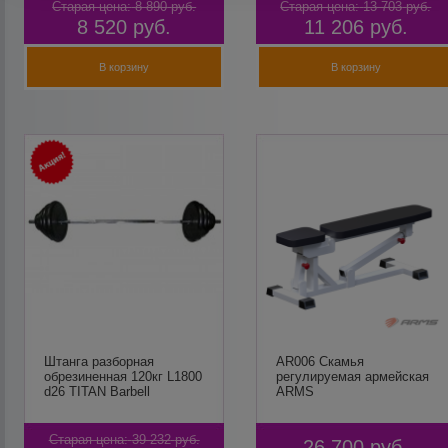
Старая цена:
8 890
руб.
Старая цена:
13 703
руб.
8 520
руб.
11 206
руб.
В корзину
В корзину
Штанга разборная
AR006 Скамья
обрезиненная 120кг L1800
регулируемая армейская
d26 TITAN Barbell
ARMS
Старая цена:
39 232
руб.
26 700
руб.