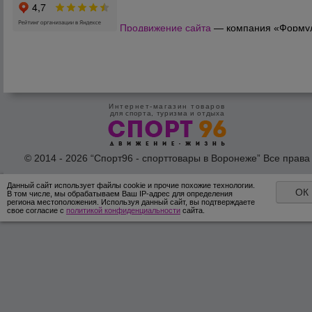
Продвижение сайта
— компания «Форму
Продаж»
Интернет-магазин товаров
для спорта, туризма и отдыха
© 2014 - 2026 “Спорт96 - спорттовары в Воронеже” Все права
защишены /
Оферта
/
Согласие на обработку персональных дан
Данный сайт использует файлы cookie и прочие похожие технологии.
ОК
В том числе, мы обрабатываем Ваш IP-адрес для определения
региона местоположения. Используя данный сайт, вы подтверждаете
свое согласие с
политикой конфиденциальности
сайта.