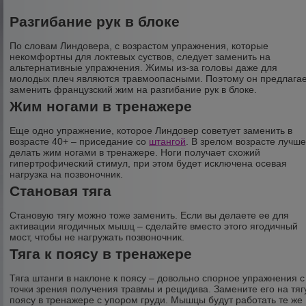
Разгибание рук в блоке
По словам Линдовера, с возрастом упражнения, которые
некомфортны для локтевых суствов, следует заменить на
альтернативные упражнения. Жимы из-за головы даже для
молодых плеч являются травмоопасными. Поэтому он предлага
заменить французский жим на разгибание рук в блоке.
Жим ногами в тренажере
Еще одно упражнение, которое Линдовер советует заменить в
возрасте 40+ – приседание со
штангой
. В зрелом возрасте лучш
делать жим ногами в тренажере. Ноги получает схожий
гипертрофический стимул, при этом будет исключена осевая
нагрузка на позвоночник.
Становая тяга
Становую тягу можно тоже заменить. Если вы делаете ее для
активации ягодичных мышц – сделайте вместо этого ягодичный
мост, чтобы не нагружать позвоночник.
Тяга к поясу в тренажере
Тяга штанги в наклоне к поясу – довольно спорное упражнения с
точки зрения получения травмы и рецидива. Замените его на тяг
поясу в тренажере с упором груди. Мышцы будут работать те же