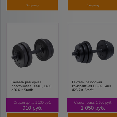
В корзину
В корзину
Гантель разборная
Гантель разборная
пластиковая DB-01, L400
композитная DB-02 L400
d26 6кг Starfit
d26 7кг Starfit
Старая цена:
1 130
руб.
Старая цена:
1 600
руб.
910
руб.
1 050
руб.