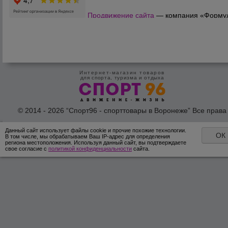
Продвижение сайта
— компания «Форму
Продаж»
Интернет-магазин товаров
для спорта, туризма и отдыха
© 2014 - 2026 “Спорт96 - спорттовары в Воронеже” Все права
защишены /
Оферта
/
Согласие на обработку персональных дан
Данный сайт использует файлы cookie и прочие похожие технологии.
ОК
В том числе, мы обрабатываем Ваш IP-адрес для определения
региона местоположения. Используя данный сайт, вы подтверждаете
свое согласие с
политикой конфиденциальности
сайта.