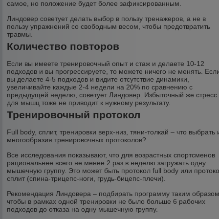
самое, но положение будет более зафиксированным.
Линдовер советует делать выбор в пользу тренажеров, а не в
пользу упражнений со свободным весом, чтобы предотвратить
травмы.
Количество повторов
Если вы имеете тренировочный опыт и стаж и делаете 10-12
подходов и вы прогрессируете, то можете ничего не менять. Есл
вы делаете 4-5 подходов и видите отсутствие динамики,
увеличивайте каждые 2-4 недели на 20% по сравнению с
предыдущей неделю, советует Линдовер. Избыточный же стресс
для мышц тоже не приводит к нужному результату.
Тренировочный протокол
Full body, сплит, тренировки верх-низ, тяни-толкай – что выбрать 
многообразия тренировочных протоколов?
Все исследования показывают, что для возрастных спортсменов
рациональнее всего не менее 2 раз в неделю загружать одну
мышечную группу. Это может быть протокол full body или проток
сплит (спина-трицепс-ноги, грудь-бицепс-плечи).
Рекомендация Линдовера – подбирать программу таким образом
чтобы в рамках одной тренировки не было больше 6 рабочих
подходов до отказа на одну мышечную группу.