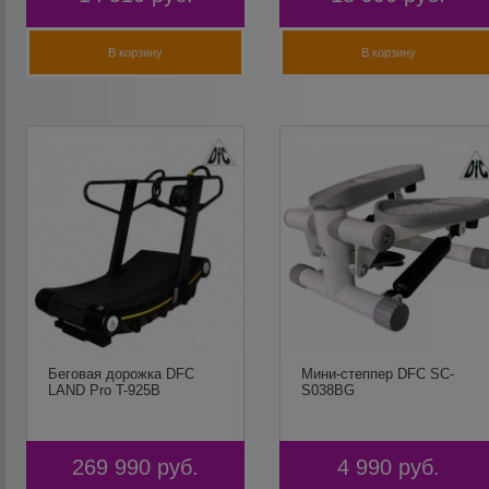
В корзину
В корзину
Беговая дорожка DFC
Мини-степпер DFC SC-
LAND Pro T-925B
S038BG
269 990
руб.
4 990
руб.