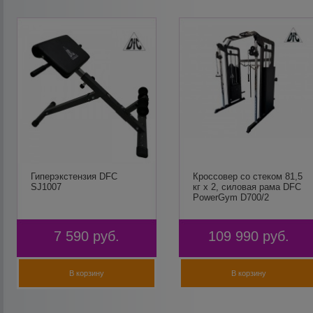
Гиперэкстензия DFC
Кроссовер со стеком 81,5
SJ1007
кг х 2, силовая рама DFC
PowerGym D700/2
7 590
руб.
109 990
руб.
В корзину
В корзину