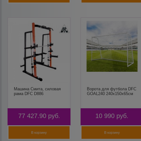
Машина Смита, силовая
Ворота для футбола DFC
рама DFC D886
GOAL240 240x150x65cм
77 427.90
руб.
10 990
руб.
В корзину
В корзину