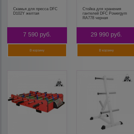
Скамья для пресса DFC
Стойка для хранения
D102Y желтая
гантелей DFC Powergym
RA778 черная
7 590
руб.
29 990
руб.
В корзину
В корзину