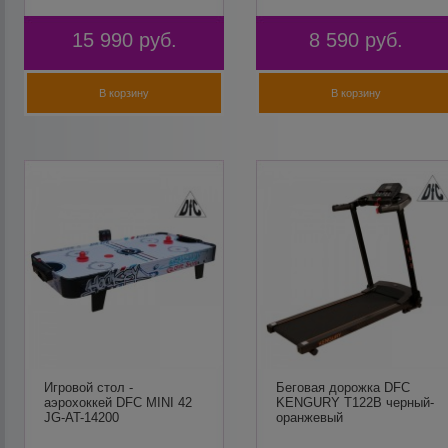
15 990
руб.
8 590
руб.
В корзину
В корзину
Игровой стол -
Беговая дорожка DFC
аэрохоккей DFC MINI 42
KENGURY T122B черный-
JG-AT-14200
оранжевый