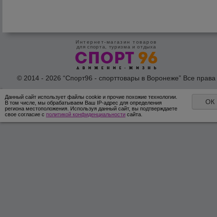
Интернет-магазин товаров
для спорта, туризма и отдыха
© 2014 - 2026 “Спорт96 - спорттовары в Воронеже” Все права
защишены /
Оферта
/
Согласие на обработку персональных дан
Данный сайт использует файлы cookie и прочие похожие технологии.
ОК
В том числе, мы обрабатываем Ваш IP-адрес для определения
региона местоположения. Используя данный сайт, вы подтверждаете
свое согласие с
политикой конфиденциальности
сайта.