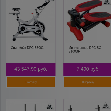
Спин-байк DFC B3002
Министеппер DFC SC-
S100BR
43 547.90
руб.
7 490
руб.
В корзину
В корзину