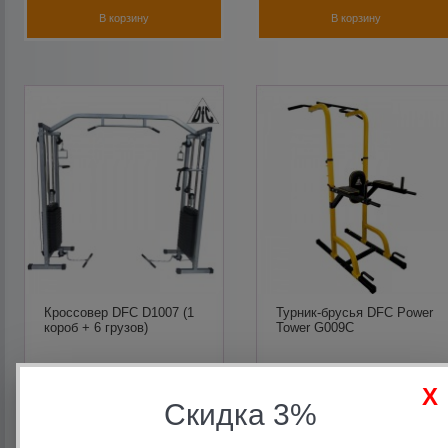
В корзину
В корзину
Кроссовер DFC D1007 (1
Турник-брусья DFC Power
короб + 6 грузов)
Tower G009C
69 990
руб.
21 990
руб.
Скидка 3%