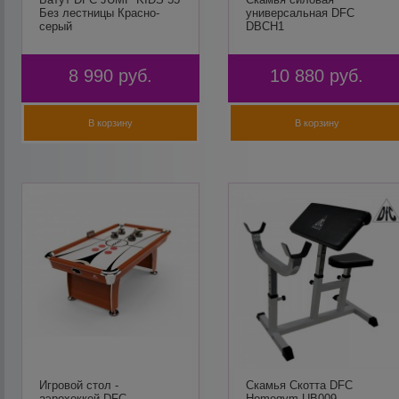
Без лестницы Красно-
универсальная DFC
серый
DBCH1
8 990
руб.
10 880
руб.
В корзину
В корзину
Игровой стол -
Скамья Скотта DFC
аэрохоккей DFC
Homegym UB009