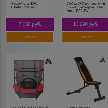
Игровой стол DFC
Стойка DFC для хранения
TORINO футбол
дисков диаметром 51 мм
белая RA011W
7 250
руб.
10 990
руб.
В корзину
В корзину
Батут DFC JUMP KIDS 55
Скамья силовая