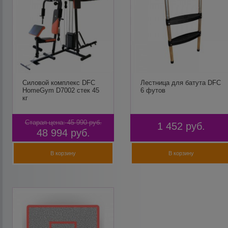
Силовой комплекс DFC
Лестница для батута DFC
HomeGym D7002 стек 45
6 футов
кг
Старая цена:
45 990
руб.
1 452
руб.
48 994
руб.
В корзину
В корзину