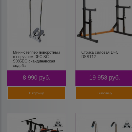
Мини-степпер поворотный
Стойка силовая DFC
с поручнем DFC SC-
DSST12
S085EG скандинавская
ходьба
8 990
руб.
19 953
руб.
В корзину
В корзину