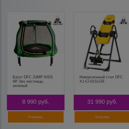
Батут DFC JUMP KIDS
Инверсионный стол DFC
48" без лестницы,
XJ-CI-01SLGR
зеленый
8 990
руб.
31 990
руб.
В корзину
В корзину