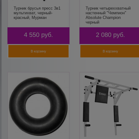
Турник брусья пресс 3в1
Турник четыреххватный
мультихват, черный-
настенный "Чемпион"
красный, Мурман
Absolute Champion
черный
4 550
руб.
2 080
руб.
В корзину
В корзину