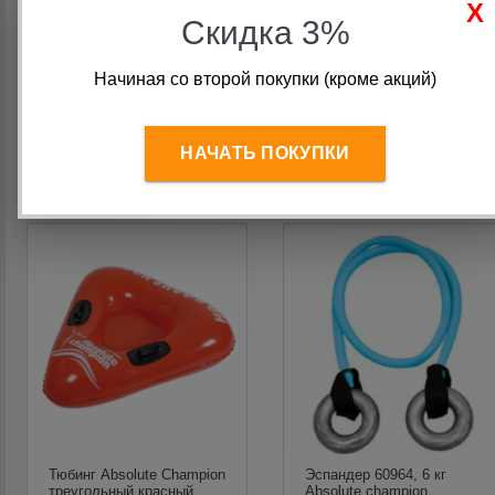
кольцо красный Absolute
красный d100 см (Акция)
Скидка 3%
Champion
Начиная со второй покупки (кроме акций)
Старая цена:
790
руб.
170
руб.
590
руб.
В корзину
В корзину
НАЧАТЬ ПОКУПКИ
Тюбинг Absolute Champion
Эспандер 60964, 6 кг
треугольный красный
Absolute champion