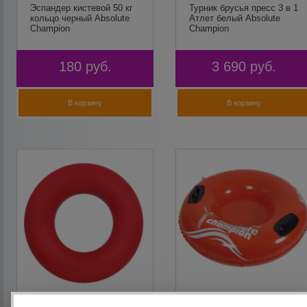
Эспандер кистевой 50 кг
Турник брусья пресс 3 в 1
кольцо черный Absolute
Атлет белый Absolute
Champion
Champion
180
руб.
3 690
руб.
В корзину
В корзину
Эспандер кистевой 40 кг
Тюбинг Absolute Champion